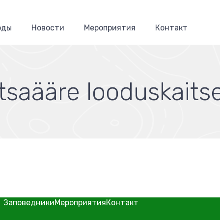
оды
Новости
Мероприятия
Контакт
saääre looduskaits
Заповедники
Мероприятия
Контакт