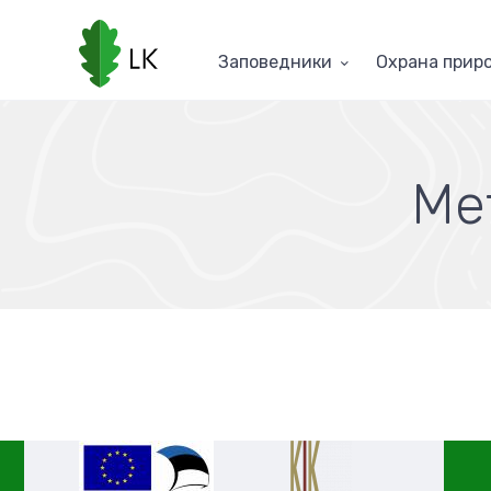
Перейти
к
основному
Заповедники
Oхранa прир
содержанию
Met